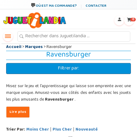
←
×
OÙ EST MA COMMANDE?
CONTACTER
0
Accueil
>
Marques
> Ravensburger
Ravensburger
Filtrer par:
Misez sur le jeu et l'apprentissage qui laisse son empreinte avec une
marque unique. Amusez-vous aux côtés des enfants avec les jouets
les plus amusants de
Ravensburger
.
Trier Par:
Moins Cher
Plus Cher
Nouveauté
|
|