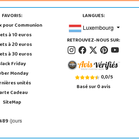
FAVORIS:
LANGUES:
x pour Communion
Luxembourg
ets à 10 euros
RETROUVEZ-NOUS SUR:
ets à 20 euros
ets à 30 euros
Black Friday
yber Monday
0,0
/
5
rnières unités
Basé sur
0
avis
arte Cadeau
SiteMap
 489
(jours