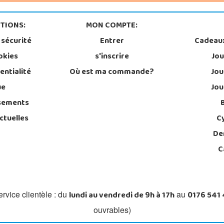
TIONS:
MON COMPTE:
 sécurité
Entrer
Cadeau
okies
s'inscrire
Jou
entialité
Où est ma commande?
Jou
ue
Jou
sements
ctuelles
C
De
C
lundi au vendredi de 9h à 17h
0176 541
rvice clientèle : du
au
ouvrables)