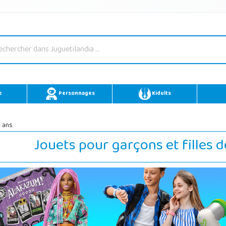
e
Personnages
Kidults
4 ans
Jouets pour garçons et filles d