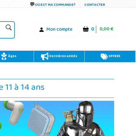
OÙ EST MA COMMANDE?
CONTACTER
0
0,00 €
Mon compte
Âges
Dernières unités
OFFRES
e 11 à 14 ans