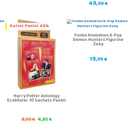
49,
99 €
Outlet Panini 40%
Funko Animation K-Pop
e
Demon Hunters Figurine
Zoey
19,
99 €
Harry Potter Antology
Ecoblister 10 Sachets Panini
4,
8,
00 €
80 €