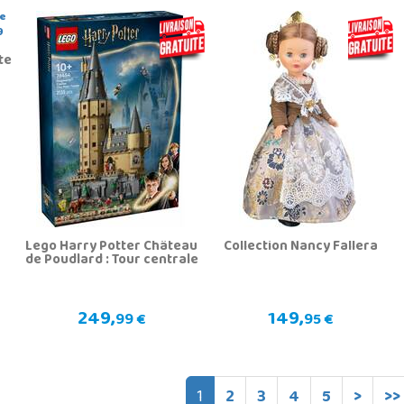
te
Lego Harry Potter Château
Collection Nancy Fallera
de Poudlard : Tour centrale
249,
149,
99 €
95 €
1
2
3
4
5
>
>>