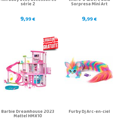
Mini Baby avec accessoires
chefs-d'œuvre Bola
série 2
Sorpresa Mini Art
9,
9,
99 €
99 €
Barbie Dreamhouse 2023
Furby Dj Arc-en-ciel
Mattel HMX10