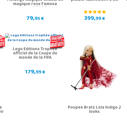
Mélange magique Chaudron
pliable 182X96.5X78 cm
magique rose Famosa
MGX00000
79,
399,
95 €
99 €
Lego Editions Trophée
officiel de la Coupe du
monde de la FIFA
179,
99 €
le
Poupée Bratz Lola Indigo 2
ir
looks