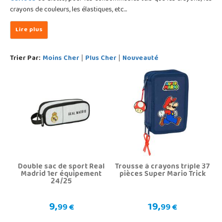
crayons de couleurs, les élastiques, etc...
Trier Par:
Moins Cher
Plus Cher
Nouveauté
|
|
Double sac de sport Real
Trousse à crayons triple 37
Madrid 1er équipement
pièces Super Mario Trick
24/25
9,
19,
99 €
99 €