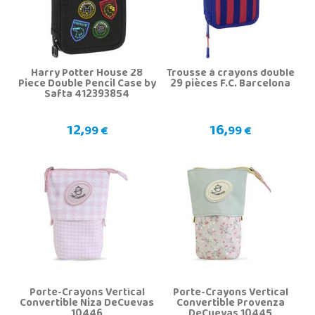
Harry Potter House 28
Trousse à crayons double
Piece Double Pencil Case by
29 pièces F.C. Barcelona
Safta 412393854
12,
16,
99 €
99 €
Porte-Crayons Vertical
Porte-Crayons Vertical
Convertible Niza DeCuevas
Convertible Provenza
10446
DeCuevas 10445