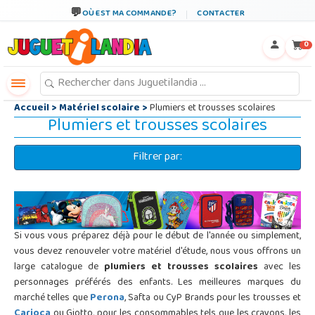
←
×
OÙ EST MA COMMANDE?
CONTACTER
0
Accueil
>
Matériel scolaire
>
Plumiers et trousses scolaires
Plumiers et trousses scolaires
Filtrer par:
Si vous vous préparez déjà pour le début de l'année ou simplement,
vous devez renouveler votre matériel d'étude, nous vous offrons un
large catalogue de
plumiers et trousses scolaires
avec les
personnages préférés des enfants. Les meilleures marques du
marché telles que
Perona
, Safta ou CyP Brands pour les trousses et
Carioca
ou Giotto, pour les consommables tels que les crayons, les