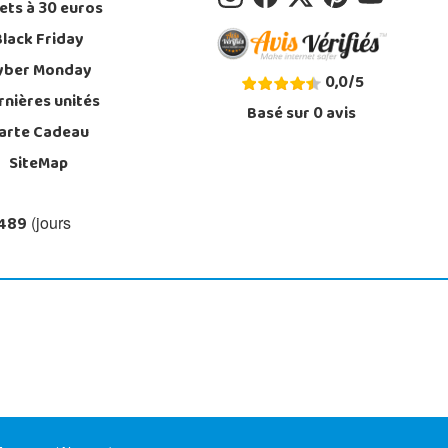
ets à 30 euros
Black Friday
yber Monday
0,0
/
5
rnières unités
Basé sur
0
avis
arte Cadeau
SiteMap
 489
(jours