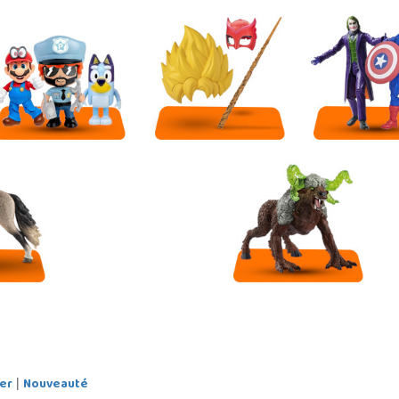
er
Nouveauté
|