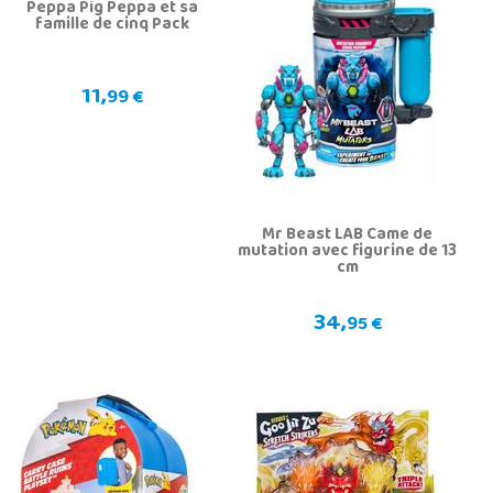
Peppa Pig Peppa et sa
famille de cinq Pack
11,
99 €
Mr Beast LAB Came de
mutation avec figurine de 13
cm
34,
95 €