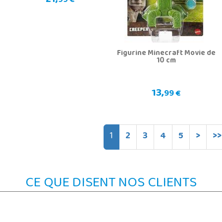
99 €
Figurine Minecraft Movie de
10 cm
13,
99 €
1
2
3
4
5
>
>>
CE QUE DISENT NOS CLIENTS