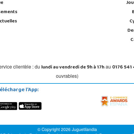
ue
Jou
sements
ctuelles
C
De
C
lundi au vendredi de 9h à 17h
0176 541
rvice clientèle : du
au
ouvrables)
élécharge l'App:
© Copyright 2026 Juguetilandia