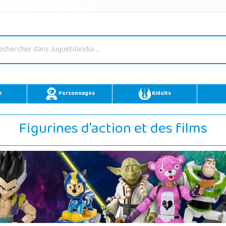
e
Personnages
Kidults
Figurines d'action et des films