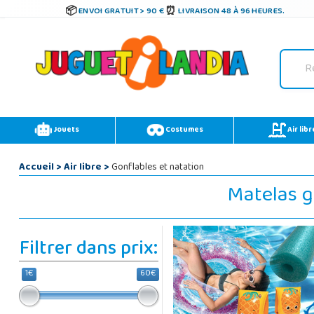
ENVOI GRATUIT > 90 €
LIVRAISON 48 À 96 HEURES.
Jouets
Costumes
Air libr
Accueil
>
Air libre
>
Gonflables et natation
Matelas g
Filtrer dans prix:
1€
60€