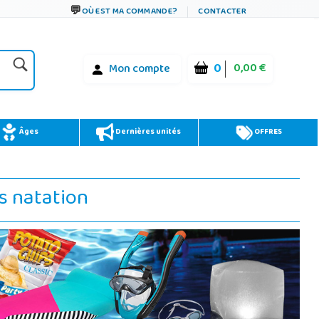
OÙ EST MA COMMANDE?
CONTACTER
0
0,00 €
Mon compte
Âges
Dernières unités
OFFRES
s natation