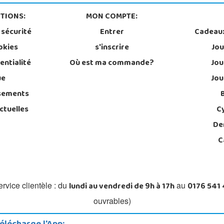
TIONS:
MON COMPTE:
 sécurité
Entrer
Cadeau
okies
s'inscrire
Jou
entialité
Où est ma commande?
Jou
ue
Jou
sements
ctuelles
C
De
C
lundi au vendredi de 9h à 17h
0176 541
rvice clientèle : du
au
ouvrables)