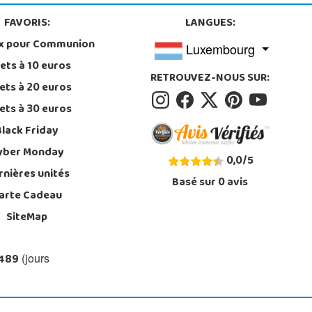
FAVORIS:
LANGUES:
x pour Communion
Luxembourg
ets à 10 euros
RETROUVEZ-NOUS SUR:
ets à 20 euros
ets à 30 euros
Black Friday
yber Monday
0,0
/
5
rnières unités
Basé sur
0
avis
arte Cadeau
SiteMap
 489
(jours