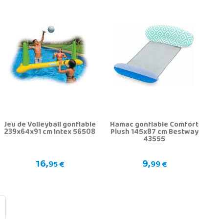
Jeu de Volleyball gonflable
Hamac gonflable Comfort
239x64x91 cm Intex 56508
Plush 145x87 cm Bestway
43555
16,
9,
95 €
99 €