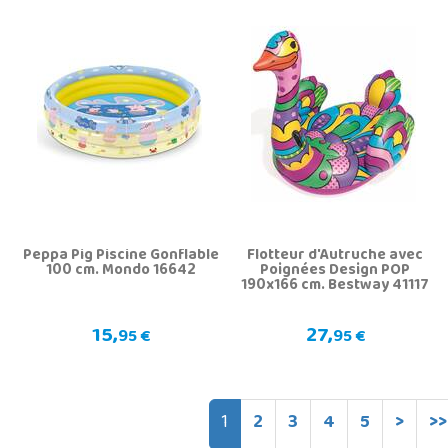
Peppa Pig Piscine Gonflable
Flotteur d'Autruche avec
100 cm. Mondo 16642
Poignées Design POP
190x166 cm. Bestway 41117
15,
27,
95 €
95 €
1
2
3
4
5
>
>>