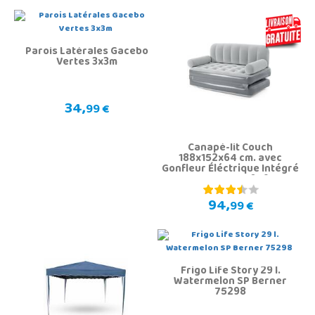
Parois Latérales Gacebo
Vertes 3x3m
34,
99 €
Canapé-lit Couch
188x152x64 cm. avec
Gonfleur Éléctrique Intégré
Bestway 75079
94,
99 €
Frigo Life Story 29 l.
Watermelon SP Berner
75298