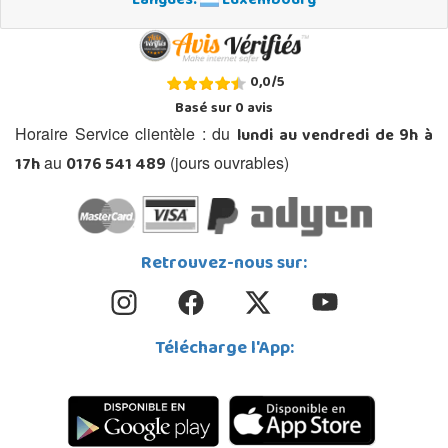
Langues:
Luxembourg
0,0
/
5
Basé sur
0
avis
lundi au vendredi de 9h à
Horaire Service clientèle : du
17h
0176 541 489
au
(jours ouvrables)
Retrouvez-nous sur:
Télécharge l'App: