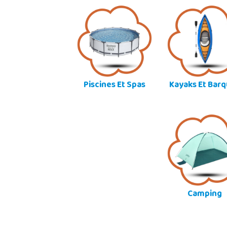
Piscines Et Spas
Kayaks Et Bar
Camping