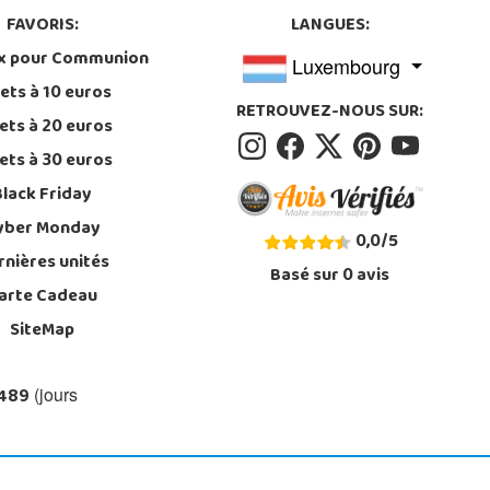
FAVORIS:
LANGUES:
x pour Communion
Luxembourg
ets à 10 euros
RETROUVEZ-NOUS SUR:
ets à 20 euros
ets à 30 euros
Black Friday
yber Monday
0,0
/
5
rnières unités
Basé sur
0
avis
arte Cadeau
SiteMap
 489
(jours