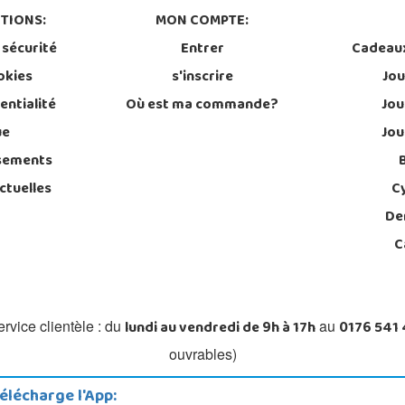
TIONS:
MON COMPTE:
 sécurité
Entrer
Cadeau
okies
s'inscrire
Jou
entialité
Où est ma commande?
Jou
ue
Jou
sements
ctuelles
C
De
C
lundi au vendredi de 9h à 17h
0176 541
rvice clientèle : du
au
ouvrables)
élécharge l'App: