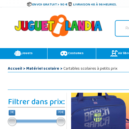
ENVOI GRATUIT > 90 €
LIVRAISON 48 À 96 HEURES.
Jouets
Costumes
Air libr
Accueil
>
Matériel scolaire
>
Cartables scolaires à petits prix
Filtrer dans prix:
3€
70€