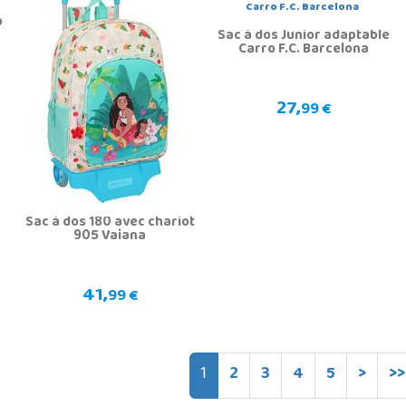
p
Sac à dos Junior adaptable
Carro F.C. Barcelona
27,
99 €
Sac à dos 180 avec chariot
905 Vaiana
41,
99 €
1
2
3
4
5
>
>>