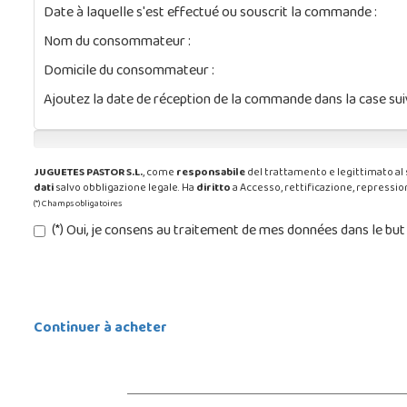
Date à laquelle s'est effectué ou souscrit la commande :
Nom du consommateur :
Domicile du consommateur :
Ajoutez la date de réception de la commande dans la case suiva
0%
JUGUETES PASTOR S.L.
, come
responsabile
del trattamento e legittimato al 
dati
salvo obbligazione legale. Ha
diritto
a Accesso, rettificazione, repression
(*) Champs obligatoires
(*) Oui, je consens au traitement de mes données dans le 
Continuer à acheter