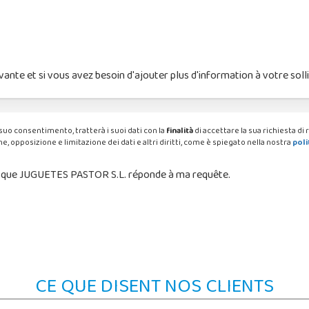
nte et si vous avez besoin d'ajouter plus d'information à votre sollici
suo consentimento, tratterà i suoi dati con la
finalità
di accettare la sua richiesta d
e, opposizione e limitazione dei dati e altri diritti, come è spiegato nella nostra
poli
but que JUGUETES PASTOR S.L. réponde à ma requête.
CE QUE DISENT NOS CLIENTS