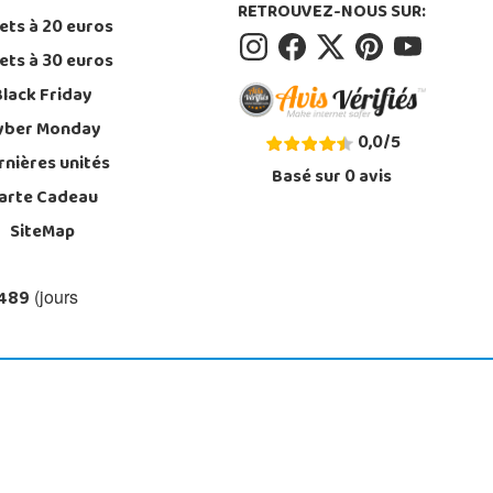
RETROUVEZ-NOUS SUR:
ets à 20 euros
ets à 30 euros
Black Friday
yber Monday
0,0
/
5
rnières unités
Basé sur
0
avis
arte Cadeau
SiteMap
 489
(jours