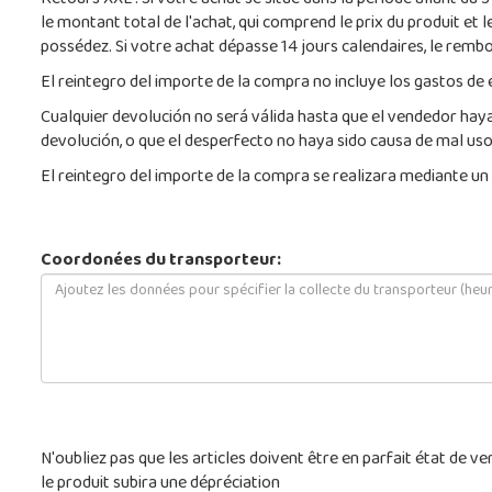
Retours XXL : Si votre achat se situe dans la période allant d
le montant total de l'achat, qui comprend le prix du produit et le
possédez. Si votre achat dépasse 14 jours calendaires, le rembo
El reintegro del importe de la compra no incluye los gastos de 
Cualquier devolución no será válida hasta que el vendedor ha
devolución, o que el desperfecto no haya sido causa de mal us
El reintegro del importe de la compra se realizara mediante un 
Coordonées du transporteur:
N'oubliez pas que les articles doivent être en parfait état de v
le produit subira une dépréciation