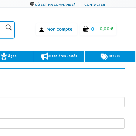
OÙ EST MA COMMANDE?
CONTACTER
0
0,00 €
Mon compte
Âges
Dernières unités
OFFRES