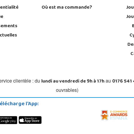
entialité
Où est ma commande?
Jou
ue
Jou
sements
ctuelles
C
De
C
lundi au vendredi de 9h à 17h
0176 541
rvice clientèle : du
au
ouvrables)
élécharge l'App: