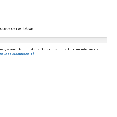
tude de résiliation :
i reso, essendo legittimato per il suo consentimento.
Non cederemo i suoi
tique de confidentialité