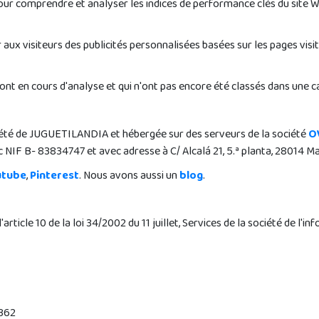
ur comprendre et analyser les indices de performance clés du site W
ir aux visiteurs des publicités personnalisées basées sur les pages v
ont en cours d'analyse et qui n'ont pas encore été classés dans une c
été de JUGUETILANDIA et hébergée sur des serveurs de la société
O
c NIF B- 83834747 et avec adresse à C/ Alcalá 21, 5.ª planta, 28014 M
utube
,
Pinterest
. Nous avons aussi un
blog
.
icle 10 de la loi 34/2002 du 11 juillet, Services de la société de l'
9362