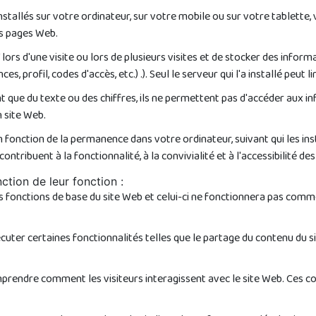
nstallés sur votre ordinateur, sur votre mobile ou sur votre tablette, 
es pages Web.
rs d'une visite ou lors de plusieurs visites et de stocker des inform
s, profil, codes d'accès, etc.) .). Seul le serveur qui l'a installé peut 
 sont que du texte ou des chiffres, ils ne permettent pas d'accéder au
n site Web.
 fonction de la permanence dans votre ordinateur, suivant qui les instal
contribuent à la fonctionnalité, à la convivialité et à l'accessibilité d
ction de leur fonction :
es fonctions de base du site Web et celui-ci ne fonctionnera pas co
uter certaines fonctionnalités telles que le partage du contenu du s
prendre comment les visiteurs interagissent avec le site Web. Ces co