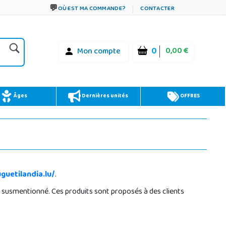
OÙ EST MA COMMANDE?
CONTACTER
0
0,00 €
Mon compte
Âges
Dernières unités
OFFRES
guetilandia.lu/
.
 susmentionné. Ces produits sont proposés à des clients