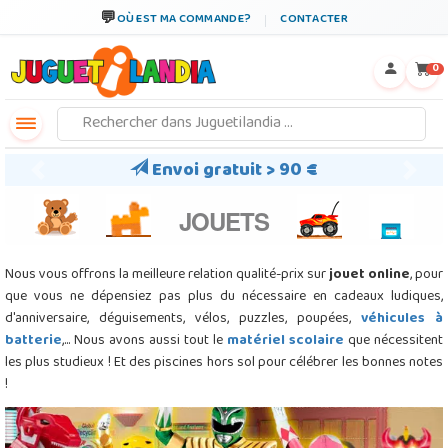
←
×
OÙ EST MA COMMANDE?
CONTACTER
0
Envoi gratuit > 90 €
Previous
Next
JOUETS
Nous vous offrons la meilleure relation qualité-prix sur
jouet online
, pour
que vous ne dépensiez pas plus du nécessaire en cadeaux ludiques,
d'anniversaire, déguisements, vélos, puzzles, poupées,
véhicules à
batterie
,... Nous avons aussi tout le
matériel scolaire
que nécessitent
les plus studieux ! Et des piscines hors sol pour célébrer les bonnes notes
!