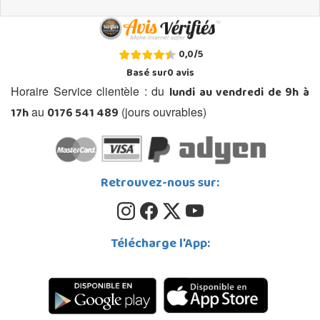
0,0
/
5
Basé sur
0
avis
lundi au vendredi de 9h à
Horaire Service clientèle : du
17h
0176 541 489
au
(jours ouvrables)
Retrouvez-nous sur:
Télécharge l'App: