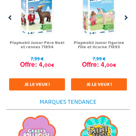
Playmobil Junior Père Noël
Playmobil Junior figurine
et rennes 71894
fille et licorne 71893
99 €
99 €
7,
7,
Offre: 4,
Offre: 4,
00€
00€
JE LE VEUX !
JE LE VEUX !
MARQUES TENDANCE