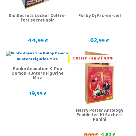
KidiSecrets Locker Coffre-
Furby Dj Arc-en-ciel
fort secret noir
44,
62,
99 €
99 €
Outlet Panini 40%
Funko Animation K-Pop
Demon Hunters Figurine
Mira
19,
99 €
Harry Potter Antology
Ecoblister 10 Sachets
Panini
4,
8,
00 €
80 €