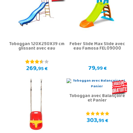
Toboggan 120X250X39 cm
Feber Slide Max Slide avec
glissant avec eau
eau Famosa FEL09000
79,
269,
99 €
95 €
Toboggan avec Balançoire
et Panier
303,
95 €