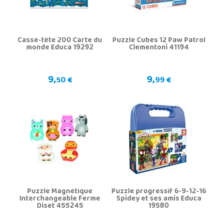
Casse-tête 200 Carte du
Puzzle Cubes 12 Paw Patrol
monde Educa 19292
Clementoni 41194
9,
9,
50 €
99 €
Puzzle Magnétique
Puzzle progressif 6-9-12-16
Interchangeable Ferme
Spidey et ses amis Educa
Diset 455245
19580