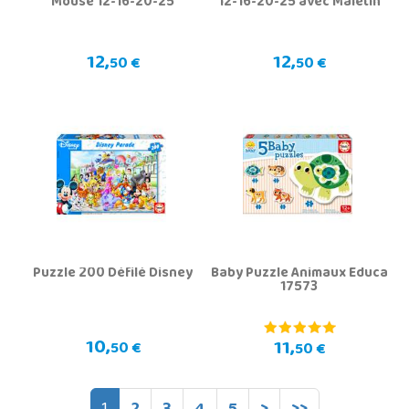
Mouse 12-16-20-25
12-16-20-25 avec Maletín
12,
12,
50 €
50 €
Puzzle 200 Défilé Disney
Baby Puzzle Animaux Educa
17573
10,
11,
50 €
50 €