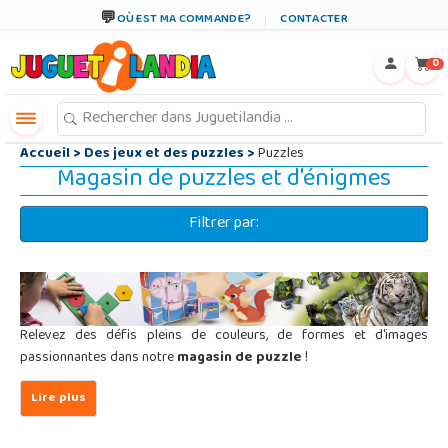
←
×
OÙ EST MA COMMANDE?
CONTACTER
0
Accueil
>
Des jeux et des puzzles
>
Puzzles
Magasin de puzzles et d'énigmes
Filtrer par:
Relevez des défis pleins de couleurs, de formes et d'images
passionnantes dans notre
magasin de puzzle
!