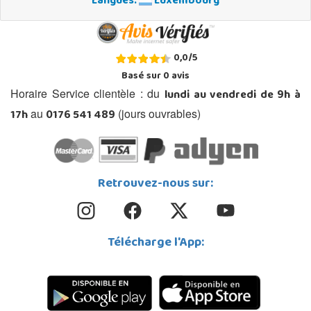
Langues:
Luxembourg
0,0
/
5
Basé sur
0
avis
lundi au vendredi de 9h à
Horaire Service clientèle : du
17h
0176 541 489
au
(jours ouvrables)
Retrouvez-nous sur:
Télécharge l'App: