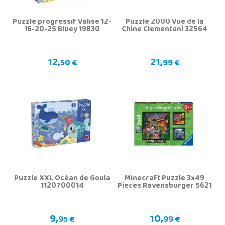
Puzzle progressif Valise 12-
Puzzle 2000 Vue de la
16-20-25 Bluey 19830
Chine Clementoni 32564
12,
21,
50 €
99 €
Puzzle XXL Océan de Goula
Minecraft Puzzle 3x49
1120700014
Pieces Ravensburger 5621
9,
10,
95 €
99 €