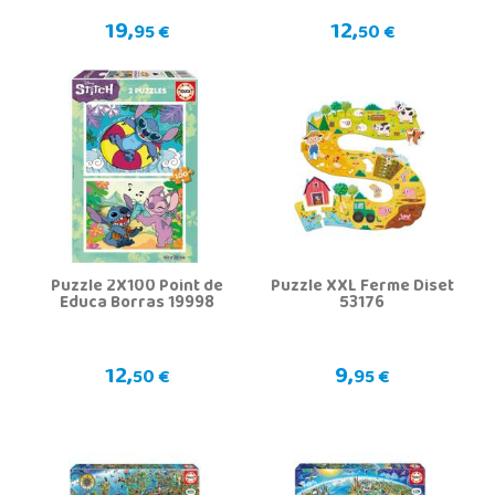
19,
12,
95 €
50 €
Puzzle 2X100 Point de
Puzzle XXL Ferme Diset
Educa Borras 19998
53176
12,
9,
50 €
95 €