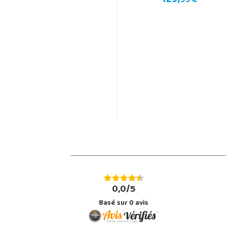
129,
99 €
0,0/5
Basé sur
0
avis