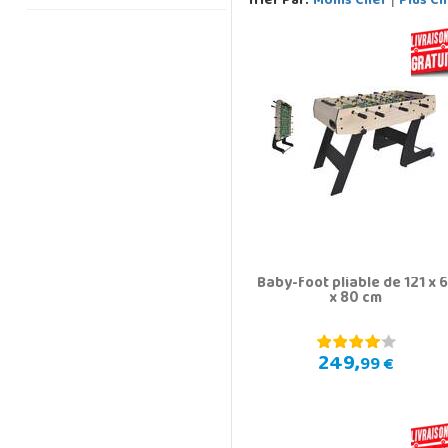
Trier Par:
Moins Cher
Plus Ch
Baby-foot pliable de 121 x 6
x 80 cm
249,
99 €