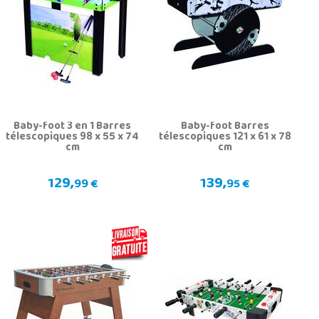
Baby-foot 3 en 1 Barres
Baby-foot Barres
télescopiques 98 x 55 x 74
télescopiques 121 x 61 x 78
cm
cm
129,
139,
99 €
95 €