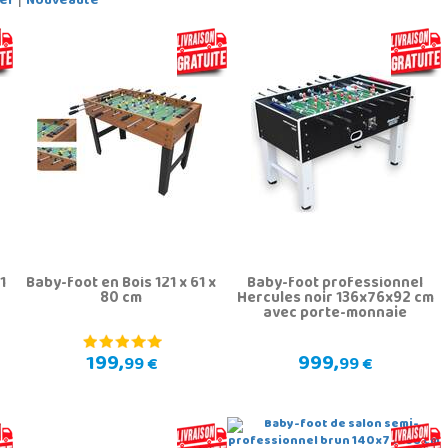
er
Nouveauté
1
Baby-foot en Bois 121 x 61 x
Baby-foot professionnel
80 cm
Hercules noir 136x76x92 cm
avec porte-monnaie
199,
999,
99 €
99 €