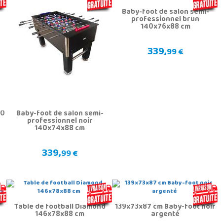
Baby-foot de salon semi-
professionnel brun
140x76x88 cm
339,
99 €
80
Baby-foot de salon semi-
professionnel noir
140x74x88 cm
339,
99 €
Table de football Diamond
139x73x87 cm Baby-foot noir
146x78x88 cm
argenté