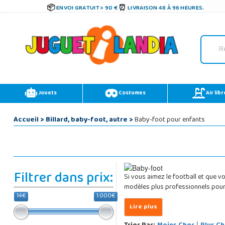
ENVOI GRATUIT > 90 €
LIVRAISON 48 À 96 HEURES.
Jouets
Costumes
Air libr
Accueil
>
Billard, baby-foot, autre
>
Baby-foot pour enfants
Filtrer dans prix:
Si vous aimez le football et que 
modèles plus professionnels pour 
14€
1.000€
|