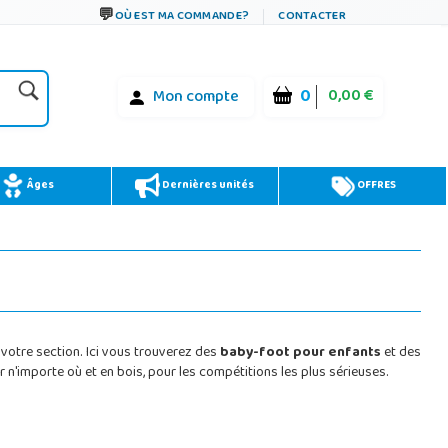
OÙ EST MA COMMANDE?
CONTACTER
0
0,00 €
Mon compte
Âges
Dernières unités
OFFRES
votre section. Ici vous trouverez des
baby-foot pour enfants
et des
n'importe où et en bois, pour les compétitions les plus sérieuses.