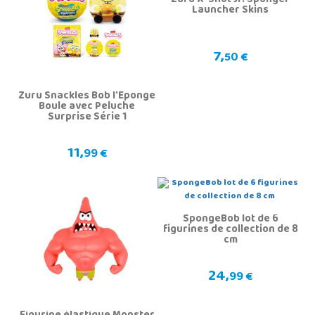
Zuru X-Shot Jr. Sponger
Launcher Skins
7,
50 €
Zuru Snackles Bob l'Éponge
Boule avec Peluche
Surprise Série 1
11,
99 €
SpongeBob lot de 6
figurines de collection de 8
cm
24,
99 €