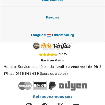
Mon compte
Favoris
Langues:
Luxembourg
0,0
/
5
Basé sur
0
avis
lundi au vendredi de 9h à
Horaire Service clientèle : du
17h
0176 541 489
au
(jours ouvrables)
Retrouvez-nous sur: