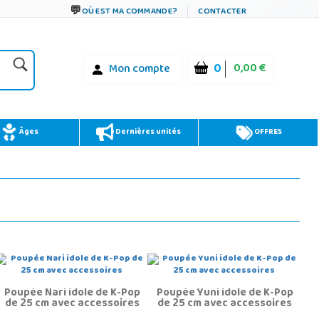
OÙ EST MA COMMANDE?
CONTACTER
0
0,00 €
Mon compte
Âges
Dernières unités
OFFRES
Poupée Nari idole de K-Pop
Poupée Yuni idole de K-Pop
de 25 cm avec accessoires
de 25 cm avec accessoires