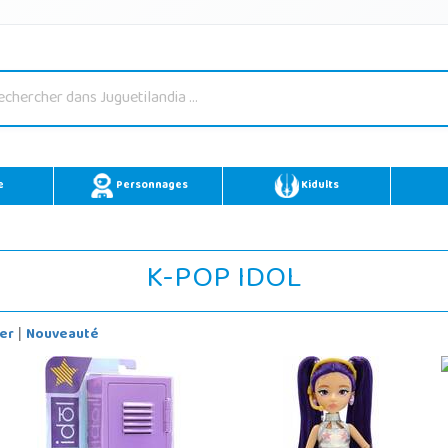
e
Personnages
Kidults
K-POP IDOL
er
Nouveauté
|