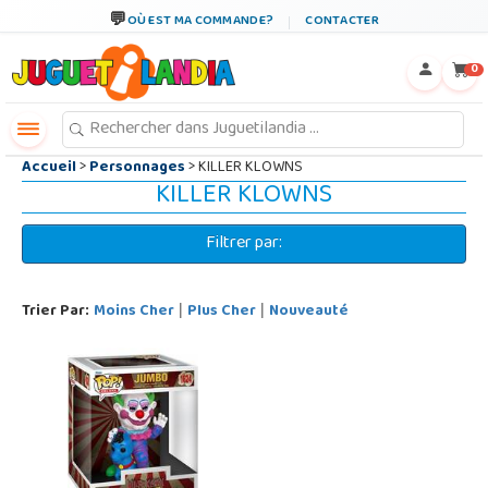
←
×
OÙ EST MA COMMANDE?
CONTACTER
0
Accueil
>
Personnages
> KILLER KLOWNS
KILLER KLOWNS
Filtrer par:
Trier Par:
Moins Cher
Plus Cher
Nouveauté
|
|