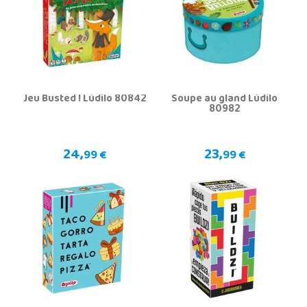
Jeu Busted ! Lúdilo 80842
Soupe au gland Lúdilo
80982
24,
23,
99 €
99 €