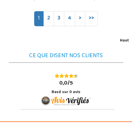
1
2
3
4
>
>>
Haut
CE QUE DISENT NOS CLIENTS
0,0/5
Basé sur
0
avis