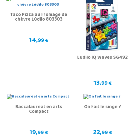
Taco Pizza au fromage de
chèvre Lúdilo 803303
14,
99 €
Ludilo IQ Waves SG492
13,
99 €
Baccalauréat en arts
On fait le singe ?
Compact
19,
22,
99 €
99 €