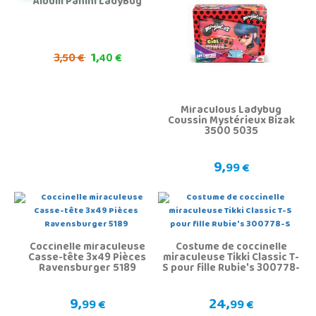
Album Panini LadyBug
1,
3,
50 €
40 €
Miraculous Ladybug
Coussin Mystérieux Bizak
3500 5035
9,
99 €
Coccinelle miraculeuse
Costume de coccinelle
Casse-tête 3x49 Pièces
miraculeuse Tikki Classic T-
Ravensburger 5189
S pour fille Rubie's 300778-
S
9,
24,
99 €
99 €