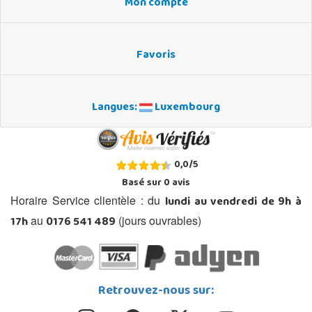
Mon compte
Favoris
Langues:
Luxembourg
0,0
/
5
Basé sur
0
avis
lundi au vendredi de 9h à
Horaire Service clientèle : du
17h
0176 541 489
au
(jours ouvrables)
Retrouvez-nous sur: