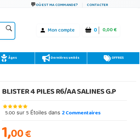
OÙ EST MA COMMANDE?
CONTACTER
0
0,00 €
Mon compte
Âges
Dernières unités
OFFRES
BLISTER 4 PILES R6/AA SALINES G.P
5.00
5
2
Commentaires
sur
Étoiles dans
1,
00
€