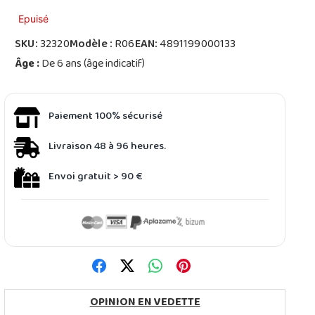
Epuisé
SKU:
32320
Modèle :
R06
EAN:
4891199000133
Âge :
De 6 ans (âge indicatif)
Paiement 100% sécurisé
Livraison 48 à 96 heures.
Envoi gratuit > 90 €
OPINION EN VEDETTE