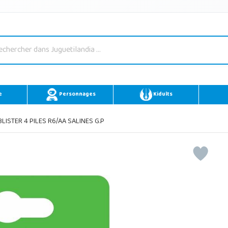
e
Personnages
Kidults
LISTER 4 PILES R6/AA SALINES G.P