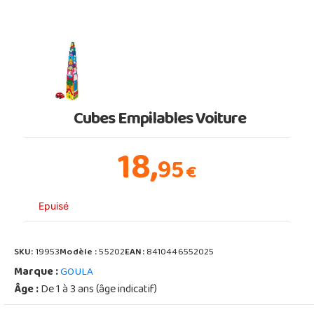
Cubes Empilables Voiture
18,
95
€
Epuisé
SKU:
19953
Modèle :
55202
EAN:
8410446552025
Marque :
GOULA
Âge :
De 1 à 3 ans (âge indicatif)