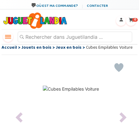
OÙ EST MA COMMANDE?
CONTACTER
←
×
0
Accueil
>
Jouets en bois
>
Jeux en bois
>
Cubes Empilables Voiture
Previous
Next