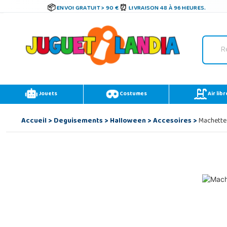
ENVOI GRATUIT > 90 €
LIVRAISON 48 À 96 HEURES.
Jouets
Costumes
Air libr
Accueil
>
Deguisements
>
Halloween
>
Accesoires
>
Machette