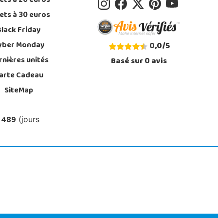
ets à 20 euros
ets à 30 euros
Black Friday
yber Monday
0,0
/
5
rnières unités
Basé sur
0
avis
arte Cadeau
SiteMap
 489
(jours