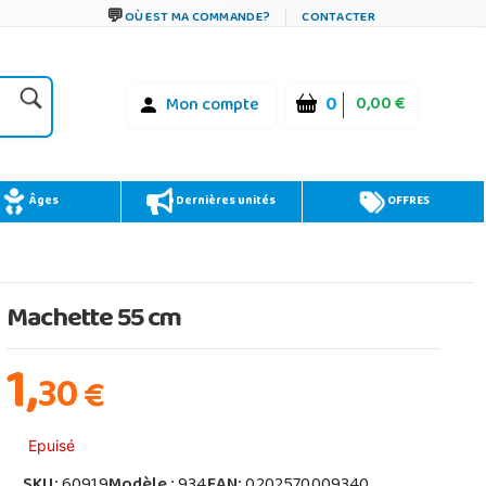
OÙ EST MA COMMANDE?
CONTACTER
0
0,00 €
Mon compte
Âges
Dernières unités
OFFRES
Machette 55 cm
1,
30
€
Epuisé