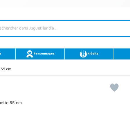
e
Personnages
Kidults
 55 cm