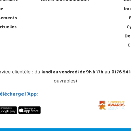
entialité
Où est ma commande?
Jou
ue
Jou
sements
ctuelles
C
De
C
lundi au vendredi de 9h à 17h
0176 541
rvice clientèle : du
au
ouvrables)
élécharge l'App: