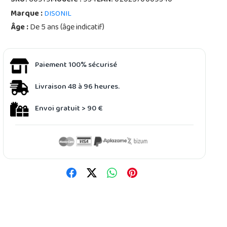
SKU:
60919
Modèle :
934
EAN:
0202570009340
Marque :
DISONIL
Âge :
De 5 ans (âge indicatif)
Paiement 100% sécurisé
Livraison 48 à 96 heures.
Envoi gratuit > 90 €