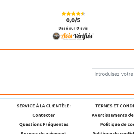
0,0/5
Basé sur
0
avis
SERVICE À LA CLIENTÈLE:
TERMES ET CONDI
Contacter
Avertissements de
Questions Fréquentes
Politique de co