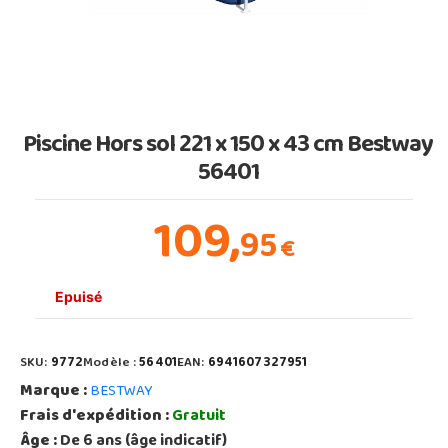
Piscine Hors sol 221 x 150 x 43 cm Bestway
56401
109,
95
€
Epuisé
SKU:
9772
Modèle :
56401
EAN:
6941607327951
Marque :
BESTWAY
Frais d'expédition :
Gratuit
Âge :
De 6 ans (âge indicatif)