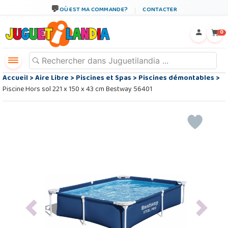
OÙ EST MA COMMANDE?
CONTACTER
←
×
0
Accueil
>
Aire Libre
>
Piscines et Spas
>
Piscines démontables
>
Piscine Hors sol 221 x 150 x 43 cm Bestway 56401
Previous
Next