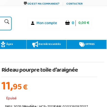
OÙ EST MA COMMANDE?
CONTACTER
0
0,00 €
Mon compte
Âges
Dernières unités
OFFRES
Rideau pourpre toile d'araignée
11,
95
€
Epuisé