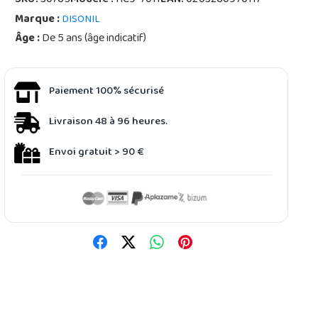
SKU:
30763
Modèle :
HC9-7011
EAN:
0203260970117
Marque :
DISONIL
Âge :
De 5 ans (âge indicatif)
Paiement 100% sécurisé
Livraison 48 à 96 heures.
Envoi gratuit > 90 €