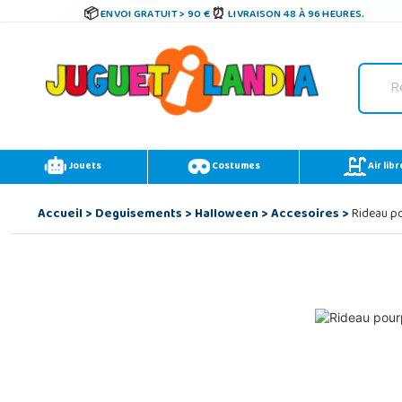
ENVOI GRATUIT > 90 €
LIVRAISON 48 À 96 HEURES.
Jouets
Costumes
Air libr
Accueil
>
Deguisements
>
Halloween
>
Accesoires
>
Rideau po