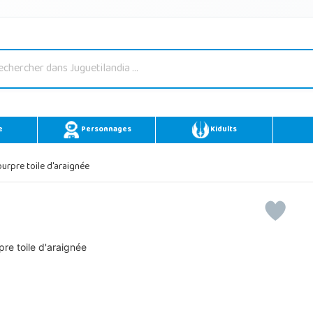
e
Personnages
Kidults
urpre toile d'araignée