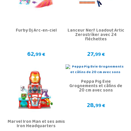
Furby Dj Arc-en-ciel
Lanceur Nerf Loadout Artic
Zerostriker avec 24
fléchettes
62,
27,
99 €
99 €
Peppa Pig Evie
Grognements et câlins de
20 cm avec sons
28,
99 €
Marvel Iron Man et ses amis
Iron Headquarters