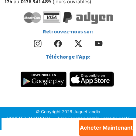
17h
0176 541 489
au
(jours ouvrables)
Retrouvez-nous sur:
Télécharge l'App:
© Copyright 2026 Juguetilandia
JUGUETES PASTOR S.L. - Avda.Federico García Lorca 1 Local 5,
1º, Puerta 6, 03509, Finestrat (Alicante)
Acheter Maintenant