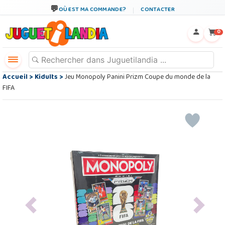
OÙ EST MA COMMANDE?
CONTACTER
←
×
0
Accueil
>
Kidults
>
Jeu Monopoly Panini Prizm Coupe du monde de la
FIFA
Previous
Next