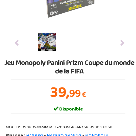
Previous
Next
Jeu Monopoly Panini Prizm Coupe du monde
de la FIFA
39,
99
€
Disponible
SKU:
1999986953
Modèle :
G2633SG0
EAN:
5010996391568
Marque :
-
-
HASBRO
HASBRO GAMING
MONOPOLY