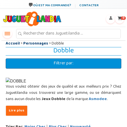
←
×
OÙ EST MA COMMANDE?
CONTACTER
0
Accueil
>
Personnages
> Dobble
Dobble
Filtrer par:
Vous voulez obtenir des jeux de qualité et aux meilleurs prix ? Chez
Juguetilandia vous trouverez une large gamme, ou se démarquent
sans aucun doute les
Jeux Dobble
de la marque
Asmodee
.
|
|