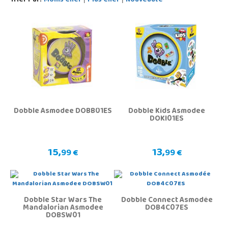
Trier Par:
Moins Cher
Plus Cher
Nouveauté
Dobble Asmodee DOBB01ES
Dobble Kids Asmodee
DOKI01ES
15,
13,
99 €
99 €
Dobble Star Wars The
Dobble Connect Asmodée
Mandalorian Asmodee
DOB4C07ES
DOBSW01