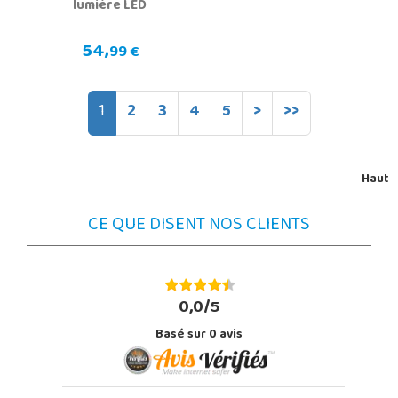
lumière LED
54,
99 €
1
2
3
4
5
>
>>
Haut
CE QUE DISENT NOS CLIENTS
0,0/5
Basé sur
0
avis