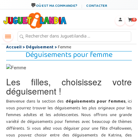
←
×
OÙ EST MA COMMANDE?
CONTACTER
0
Accueil
>
Déguisement
>
Femme
Déguisements pour femme
Les filles, choisissez votre
déguisement !
Bienvenue dans la section des
déguisements pour femmes
, ici
vous pourrez trouver les déguisements les plus originaux pour les
femmes adultes et les adolescentes. Nous offrons une grande
variété de déguisements pour femmes avec beaucoup de thèmes
différents. Si vous allez vous déguiser pour une fête d'Halloween,
vous pouvez choisir entre des déguisements de Katrina, des