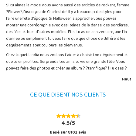
Si tu aimes la mode, nous avons aussi des articles de rockera, femme
?Flower?, Disco, ¡ou de Charlestón! Il y a beaucoup de styles pour
faire une fête d'époque. Si Halloween s'approche vous pouvez
monter une corrégraphie avec des Reines de la danse, des sorcières,
des fées et bien d'autres modèles. Et si tu as un anniversaire, une fin
d'année ou simplement tu veux faire quelque chose de différent les
déguisements sont toujours les bienvenus.
Chez Juguetilandia nous voulons t'aider à choisir ton déguisement et
que tu en profites. Surprends tes amis et vie une grande fête. Vous
pouvez faire des photos et créer un album ? ?terrifique? ! Tu oses ?
Haut
CE QUE DISENT NOS CLIENTS
4.5/5
Basé sur 8102 avis