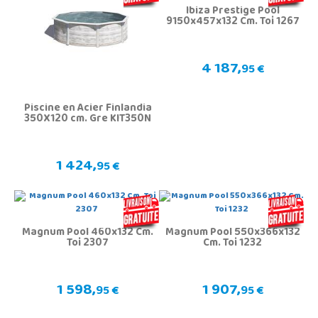
Ibiza Prestige Pool
9150x457x132 Cm. Toi 1267
4 187,
95 €
Piscine en Acier Finlandia
350X120 cm. Gre KIT350N
1 424,
95 €
Magnum Pool 460x132 Cm.
Magnum Pool 550x366x132
Toi 2307
Cm. Toi 1232
1 598,
1 907,
95 €
95 €