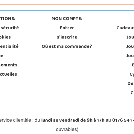
TIONS:
MON COMPTE:
 sécurité
Entrer
Cadeau
okies
s'inscrire
Jou
entialité
Où est ma commande?
Jou
ue
Jou
sements
ctuelles
C
De
C
lundi au vendredi de 9h à 17h
0176 541
rvice clientèle : du
au
ouvrables)