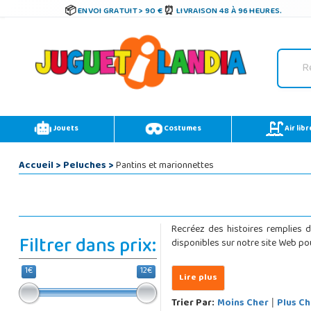
ENVOI GRATUIT > 90 €
LIVRAISON 48 À 96 HEURES.
Jouets
Costumes
Air libr
Accueil
>
Peluches
>
Pantins et marionnettes
Recréez des histoires remplies d
Filtrer dans prix:
disponibles sur notre site Web pour 
1€
12€
Trier Par:
Moins Cher
Plus Ch
|