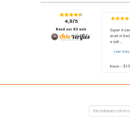
4,9/5
Basé sur
83
avis
Super A sav
avait ni ba
a sab ...
Leer más
Kevin
- 31/