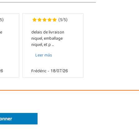
5
5
5
)
(
/
)
e
delais de livraison
niquel, emballage
niquel, et p ...
Leer más
Frédéric
26
- 18/07/26