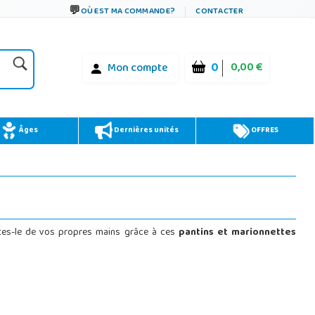
OÙ EST MA COMMANDE?
CONTACTER
0
0,00 €
Mon compte
Âges
Dernières unités
OFFRES
aites-le de vos propres mains grâce à ces
pantins et marionnettes