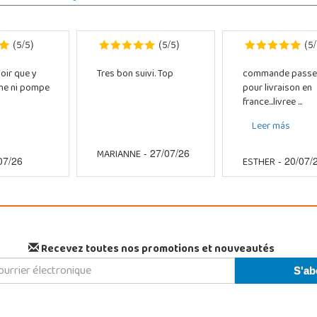
5
5
5
5
5
(
/
)
(
/
)
(
/
oir que y
Tres bon suivi. Top
commande passe
che ni pompe
pour livraison en
france...livree ...
Leer más
MARIANNE
- 27/07/26
ESTHER
07/26
- 20/07/
Recevez toutes nos promotions et nouveautés