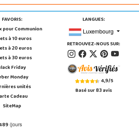
FAVORIS:
LANGUES:
x pour Communion
Luxembourg
ets à 10 euros
RETROUVEZ-NOUS SUR:
ets à 20 euros
ets à 30 euros
Black Friday
yber Monday
4,9
/
5
rnières unités
Basé sur
83
avis
arte Cadeau
SiteMap
 489
(jours