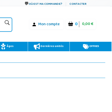
OÙ EST MA COMMANDE?
CONTACTER
0
0,00 €
Mon compte
Âges
Dernières unités
OFFRES