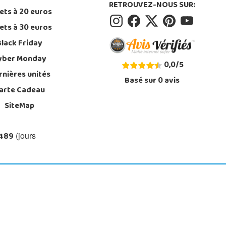
RETROUVEZ-NOUS SUR:
ets à 20 euros
ets à 30 euros
Black Friday
yber Monday
0,0
/
5
rnières unités
Basé sur
0
avis
arte Cadeau
SiteMap
 489
(jours