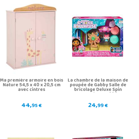
Ma première armoire en bois
La chambre de la maison de
Nature 54,5 x 40 x 20,5 cm
poupée de Gabby Salle de
avec cintres
bricolage Deluxe Spin
Master Baby Box 606415
44,
24,
95 €
99 €