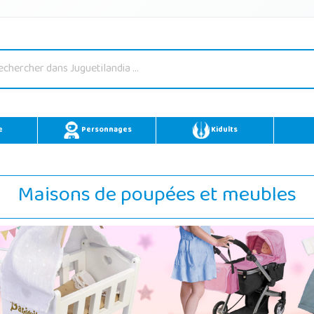
e
Personnages
Kidults
Maisons de poupées et meubles