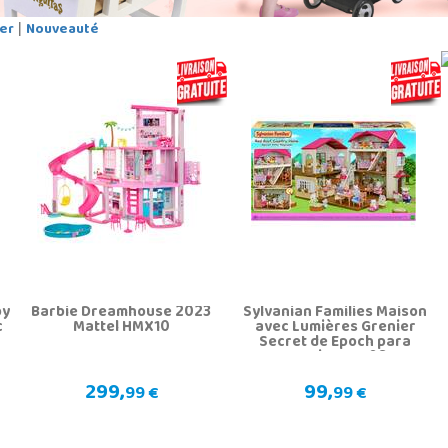
er
Nouveauté
|
by
Barbie Dreamhouse 2023
Sylvanian Families Maison
c
Mattel HMX10
avec Lumières Grenier
Secret de Epoch para
Imaginar 5708
299,
99,
99 €
99 €