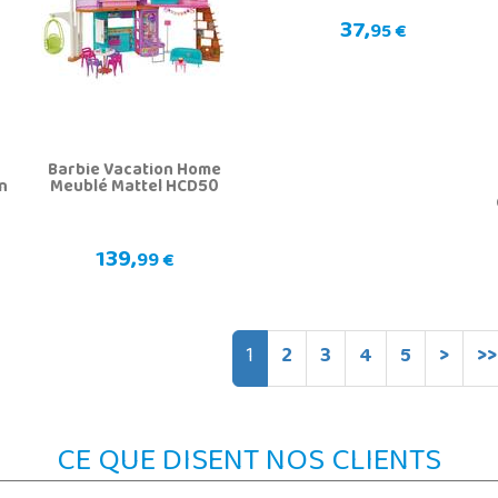
37,
95 €
Barbie Vacation Home
n
Meublé Mattel HCD50
139,
99 €
1
2
3
4
5
>
>>
CE QUE DISENT NOS CLIENTS