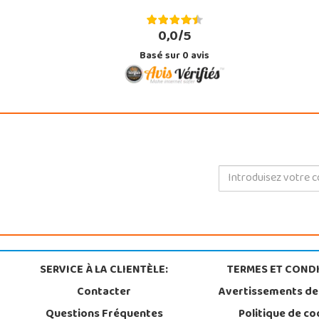
0,0/5
Basé sur
0
avis
SERVICE À LA CLIENTÈLE:
TERMES ET CONDI
Contacter
Avertissements de
Questions Fréquentes
Politique de co