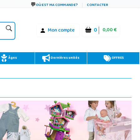
OÙ EST MA COMMANDE?
CONTACTER
0
0,00 €
Mon compte
Âges
Dernières unités
OFFRES