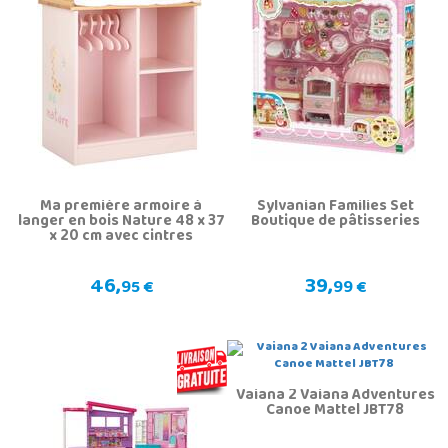
n
Ma première armoire à
Sylvanian Families Set
langer en bois Nature 48 x 37
Boutique de pâtisseries
x 20 cm avec cintres
46,
39,
95 €
99 €
Vaiana 2 Vaiana Adventures
Canoe Mattel JBT78