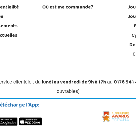
entialité
Où est ma commande?
Jou
ue
Jou
sements
ctuelles
C
De
C
lundi au vendredi de 9h à 17h
0176 541
rvice clientèle : du
au
ouvrables)
élécharge l'App: