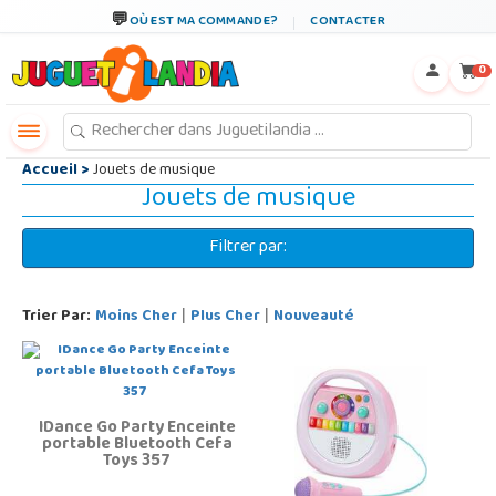
←
×
OÙ EST MA COMMANDE?
CONTACTER
0
Accueil
>
Jouets de musique
Jouets de musique
Filtrer par:
Trier Par:
Moins Cher
Plus Cher
Nouveauté
|
|
IDance Go Party Enceinte
portable Bluetooth Cefa
Toys 357