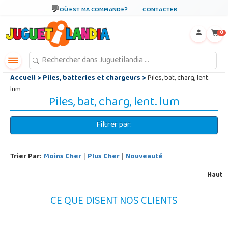
←
×
OÙ EST MA COMMANDE?
CONTACTER
0
Accueil
>
Piles, batteries et chargeurs
>
Piles, bat, charg, lent.
lum
Piles, bat, charg, lent. lum
Filtrer par:
Trier Par:
Moins Cher
Plus Cher
Nouveauté
|
|
Haut
CE QUE DISENT NOS CLIENTS