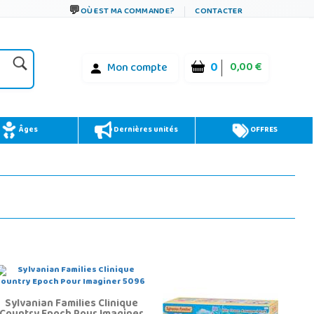
OÙ EST MA COMMANDE?
CONTACTER
0
0,00 €
Mon compte
Âges
Dernières unités
OFFRES
Sylvanian Families Clinique