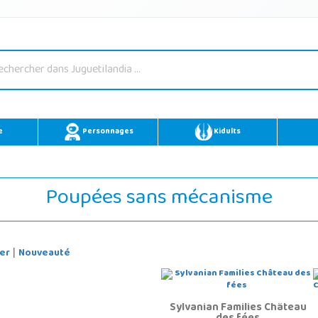
e
Personnages
Kidults
Poupées sans mécanisme
er
Nouveauté
|
Sylvanian Families Château