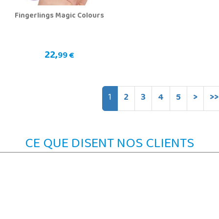
Fingerlings Magic Colours
22,
99 €
1
2
3
4
5
>
>>
CE QUE DISENT NOS CLIENTS