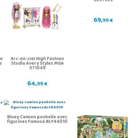
des fées
69,
99 €
ge
Arc-en-ciel High Fashion
e
Studio Avery Styles MGA
571049
64,
99 €
Bluey Camion poubelle avec
figurines Famosa BLY44010