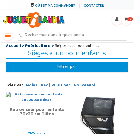
←
×
OÙ EST MA COMMANDE?
CONTACTER
0
Accueil
>
Puériculture
>
Sièges auto pour enfants
Sièges auto pour enfants
Filtrer par:
Trier Par:
Moins Cher
Plus Cher
Nouveauté
|
|
Rétroviseur pour enfants
30x20 cm Olitos