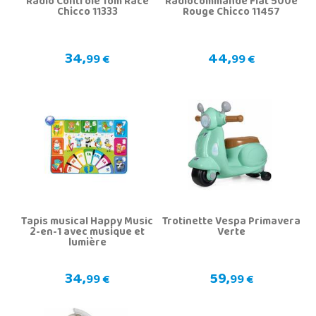
Radio Contrôle Tom Race
Radiocommande Fiat 500e
Chicco 11333
Rouge Chicco 11457
34,
44,
99 €
99 €
Tapis musical Happy Music
Trotinette Vespa Primavera
2-en-1 avec musique et
Verte
lumière
34,
59,
99 €
99 €