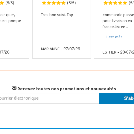
5
5
5
5
5
(
/
)
(
/
)
(
/
oir que y
Tres bon suivi. Top
commande passe
che ni pompe
pour livraison en
france...livree ...
Leer más
MARIANNE
- 27/07/26
ESTHER
07/26
- 20/07/
Recevez toutes nos promotions et nouveautés