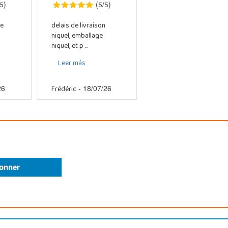
5
5
5
)
(
/
)
e
delais de livraison
niquel, emballage
niquel, et p ...
Leer más
Frédéric
26
- 18/07/26