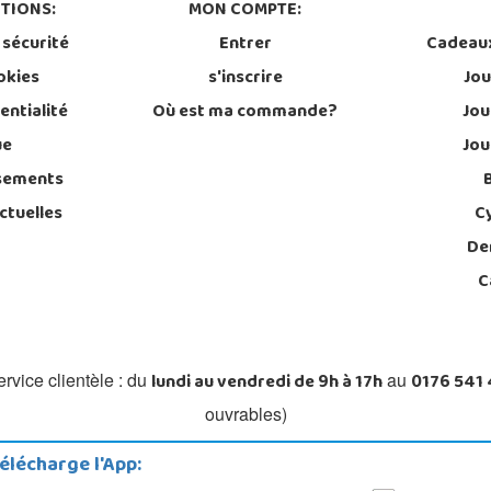
TIONS:
MON COMPTE:
 sécurité
Entrer
Cadeau
okies
s'inscrire
Jou
entialité
Où est ma commande?
Jou
ue
Jou
sements
ctuelles
C
De
C
lundi au vendredi de 9h à 17h
0176 541
rvice clientèle : du
au
ouvrables)
élécharge l'App: