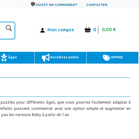
OÙ EST MA COMMANDE?
CONTACTER
0
0,00 €
Mon compte
Âges
Dernières unités
OFFRES
s puzzles pour différents âges, que vous pourrez facilement adapter à
e les enfants puissent commencer avec une option simple et augmenter en
ez pas les versions Baby à partir de 1 an.