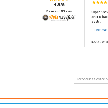
4,9/5
Basé sur
83
avis
Super A sav
avait ni ba
a sab ...
Leer más
Kevin
- 31/