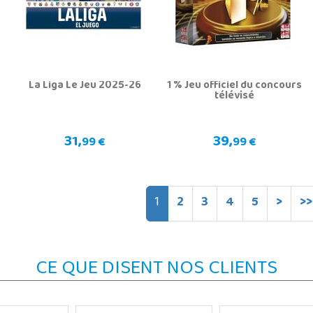
o
La Liga Le Jeu 2025-26
1 % Jeu officiel du concours
télévisé
31,
39,
99 €
99 €
1
2
3
4
5
>
>>
CE QUE DISENT NOS CLIENTS