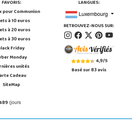
FAVORIS:
LANGUES:
x pour Communion
Luxembourg
ets à 10 euros
RETROUVEZ-NOUS SUR:
ets à 20 euros
ets à 30 euros
Black Friday
yber Monday
4,9
/
5
rnières unités
Basé sur
83
avis
arte Cadeau
SiteMap
 489
(jours