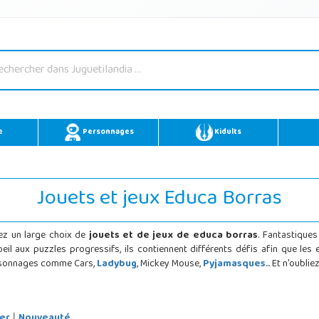
e
Personnages
Kidults
Jouets et jeux Educa Borras
ez un large choix de
jouets et de jeux de educa borras
. Fantastique
z un oeil aux puzzles progressifs, ils contiennent différents défis afin qu
ersonnages comme Cars,
Ladybug
, Mickey Mouse,
Pyjamasques
... Et n'oubli
er
Nouveauté
|