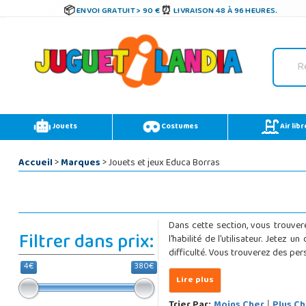
ENVOI GRATUIT > 90 €
LIVRAISON 48 À 96 HEURES.
Jouets
Costumes
Air libr
Accueil
>
Marques
> Jouets et jeux Educa Borras
Dans cette section, vous trouver
Filtrer dans prix:
l'habilité de l'utilisateur. Jete
difficulté. Vous trouverez des p
4€
380€
Trier Par:
Moins Cher
Plus Ch
|