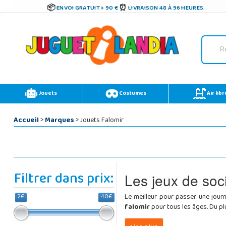
ENVOI GRATUIT > 90 €
LIVRAISON 48 À 96 HEURES.
Jouets
Costumes
Air libr
Accueil
>
Marques
> Jouets Falomir
Filtrer dans prix:
Les jeux de soci
Le meilleur pour passer une jour
2€
40€
falomir
pour tous les âges. Du plu