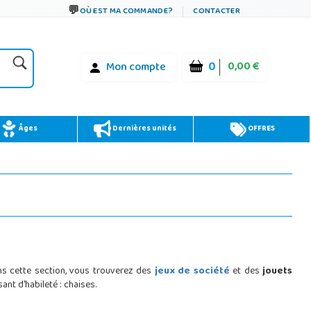
OÙ EST MA COMMANDE?
CONTACTER
0
0,00 €
Mon compte
Âges
Dernières unités
OFFRES
ans cette section, vous trouverez des
jeux de société
et des
jouets
ant d'habileté : chaises.