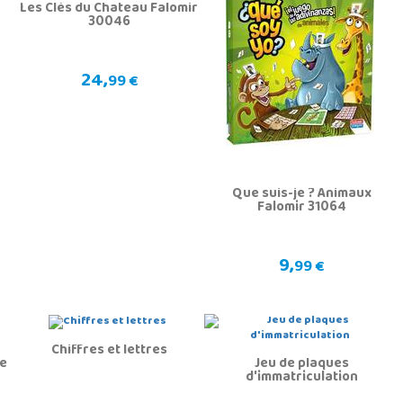
Les Clés du Chateau Falomir
30046
24,
99 €
Que suis-je ? Animaux
Falomir 31064
9,
99 €
Chiffres et lettres
de
Jeu de plaques
0
d'immatriculation