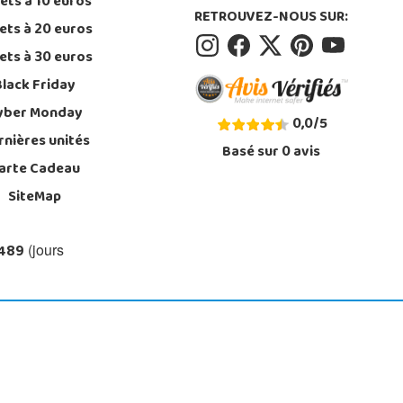
ets à 10 euros
RETROUVEZ-NOUS SUR:
ets à 20 euros
ets à 30 euros
Black Friday
yber Monday
0,0
/
5
rnières unités
Basé sur
0
avis
arte Cadeau
SiteMap
 489
(jours