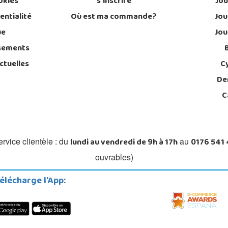
okies
s'inscrire
Jou
entialité
Où est ma commande?
Jou
ue
Jou
sements
ctuelles
C
De
C
lundi au vendredi de 9h à 17h
0176 541
rvice clientèle : du
au
ouvrables)
élécharge l'App: