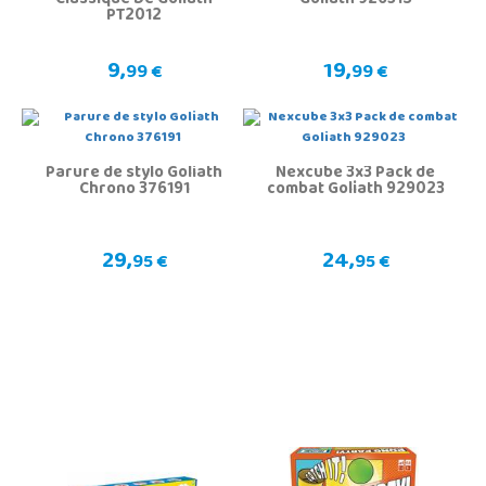
Classique De Goliath
Goliath 926315
PT2012
9,
19,
99 €
99 €
Parure de stylo Goliath
Nexcube 3x3 Pack de
Chrono 376191
combat Goliath 929023
29,
24,
95 €
95 €