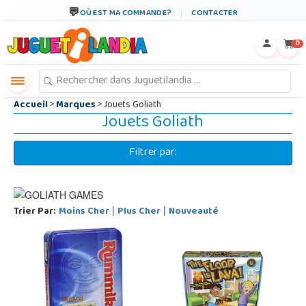
←
×
OÙ EST MA COMMANDE?
CONTACTER
0
Accueil
>
Marques
> Jouets Goliath
Jouets Goliath
Filtrer par:
Trier Par:
Moins Cher
Plus Cher
Nouveauté
|
|