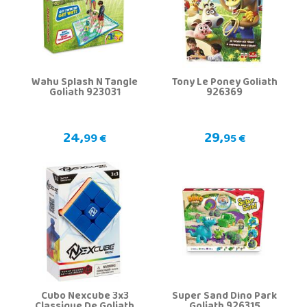
Wahu Splash N Tangle
Tony Le Poney Goliath
Goliath 923031
926369
24,
29,
99 €
95 €
Cubo Nexcube 3x3
Super Sand Dino Park