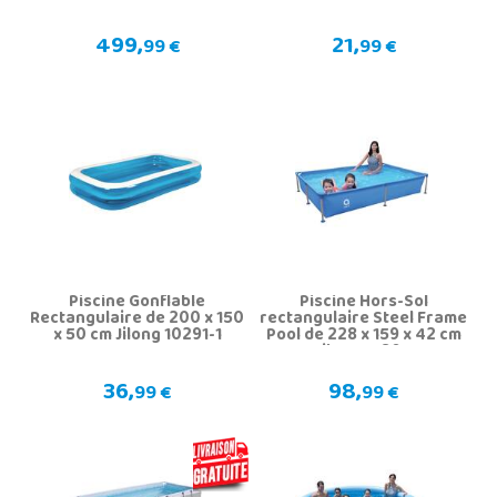
499,
21,
99 €
99 €
Piscine Gonflable
Piscine Hors-Sol
Rectangulaire de 200 x 150
rectangulaire Steel Frame
x 50 cm Jilong 10291-1
Pool de 228 x 159 x 42 cm
Jilong 17804
36,
98,
99 €
99 €