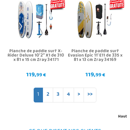
Planche de paddle surf X-
Planche de paddle surf
Rider Deluxe 10’2” X1 de 310
Evasion Epic 11’ E11 de 335 x
x 81 x 15 cm Zray 34171
81 x 13 cm Zray 34169
119,
119,
99 €
99 €
1
2
3
4
>
>>
Haut