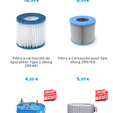
18,
6,
99 €
99 €
Filtre à cartouche du
Filtre à Cartouche pour Spa
épurateur Type S Jilong
Jilong 290760
29P481
4,
5,
50 €
99 €