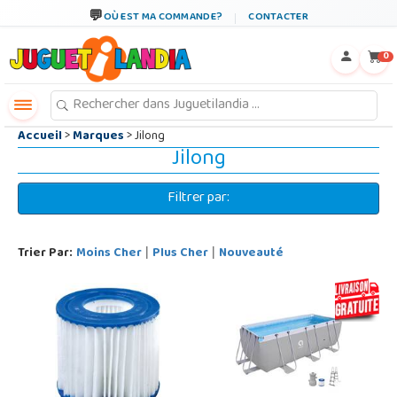
←
×
OÙ EST MA COMMANDE?
CONTACTER
0
Accueil
>
Marques
> Jilong
Jilong
Filtrer par:
Trier Par:
Moins Cher
Plus Cher
Nouveauté
|
|