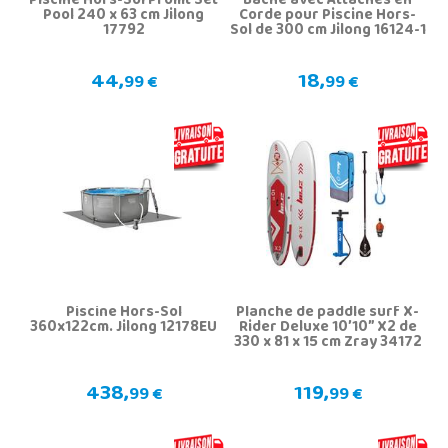
Piscine Hors-Sol Promt Set
Bâche avec Attaches en
Pool 240 x 63 cm Jilong
Corde pour Piscine Hors-
17792
Sol de 300 cm Jilong 16124-1
44,
18,
99 €
99 €
Piscine Hors-Sol
Planche de paddle surf X-
360x122cm. Jilong 12178EU
Rider Deluxe 10’10” X2 de
330 x 81 x 15 cm Zray 34172
438,
119,
99 €
99 €