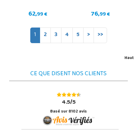
62,
76,
99 €
99 €
1
2
3
4
5
>
>>
Haut
CE QUE DISENT NOS CLIENTS
4.5/5
Basé sur 8102 avis