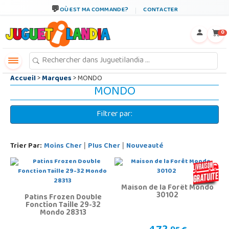
←
×
OÙ EST MA COMMANDE?
CONTACTER
0
Accueil
>
Marques
> MONDO
MONDO
Filtrer par:
Trier Par:
Moins Cher
Plus Cher
Nouveauté
|
|
Maison de la Forêt Mondo
30102
Patins Frozen Double
Fonction Taille 29-32
Mondo 28313