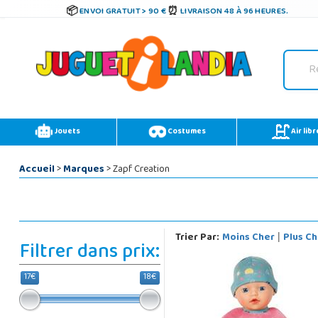
ENVOI GRATUIT > 90 €
LIVRAISON 48 À 96 HEURES.
Jouets
Costumes
Air libr
Accueil
>
Marques
> Zapf Creation
Trier Par:
Moins Cher
Plus Ch
|
Filtrer dans prix:
17€
18€