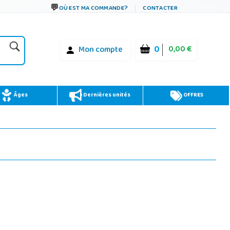
OÙ EST MA COMMANDE?
CONTACTER
0
0,00 €
Mon compte
Âges
Dernières unités
OFFRES