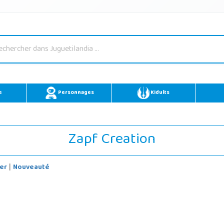
e
Personnages
Kidults
Zapf Creation
er
Nouveauté
|