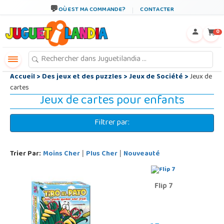
←
×
OÙ EST MA COMMANDE?
CONTACTER
0
Accueil
>
Des jeux et des puzzles
>
Jeux de Société
>
Jeux de
cartes
Jeux de cartes pour enfants
Filtrer par:
Trier Par:
Moins Cher
Plus Cher
Nouveauté
|
|
Flip 7