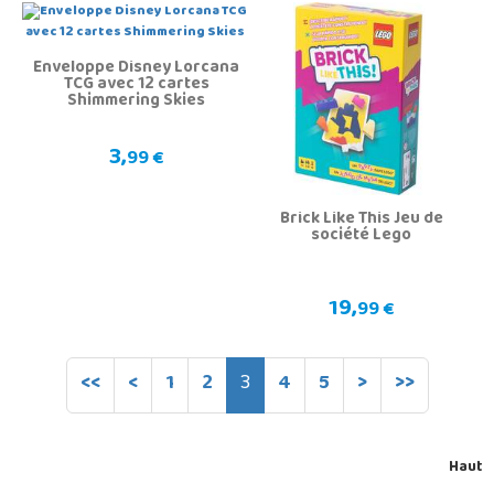
Enveloppe Disney Lorcana
TCG avec 12 cartes
Shimmering Skies
3,
99 €
Brick Like This Jeu de
société Lego
19,
99 €
<<
<
1
2
3
4
5
>
>>
Haut