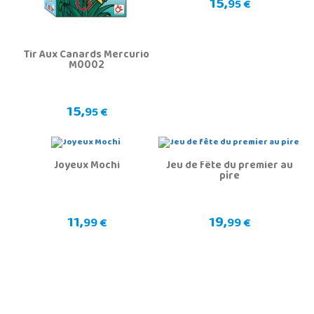
15,
95 €
Tir Aux Canards Mercurio
M0002
15,
95 €
Joyeux Mochi
Jeu de fête du premier au
pire
11,
19,
99 €
99 €