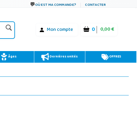
OÙ EST MA COMMANDE?
CONTACTER
0
0,00 €
Mon compte
Âges
Dernières unités
OFFRES