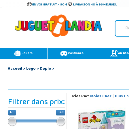
ENVOI GRATUIT > 90 €
LIVRAISON 48 À 96 HEURES.
Jouets
Costumes
Air libr
Accueil
>
Lego
>
Duplo
>
Trier Par:
Moins Cher
Plus Ch
|
Filtrer dans prix:
17€
54€