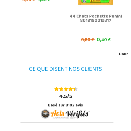
1,
3,
50 €
40 €
44 Chats Pochette Panini
8018190015317
0,
0,
80 €
40 €
Haut
CE QUE DISENT NOS CLIENTS
4.5/5
Basé sur 8102 avis