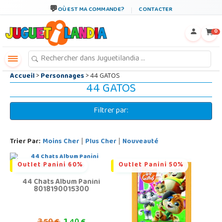
←
×
OÙ EST MA COMMANDE?
CONTACTER
0
Accueil
>
Personnages
> 44 GATOS
44 GATOS
Filtrer par:
Trier Par:
Moins Cher
Plus Cher
Nouveauté
|
|
Outlet Panini 60%
Outlet Panini 50%
44 Chats Album Panini
8018190015300